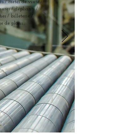
rs / cartes de visite /
hures / dépliants /
hes / billeterie /
ge de plans…