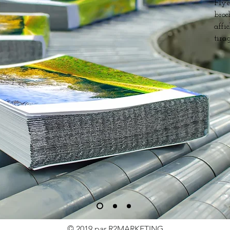
Flye
broc
affic
tira
© 2019 par R2MARKETING