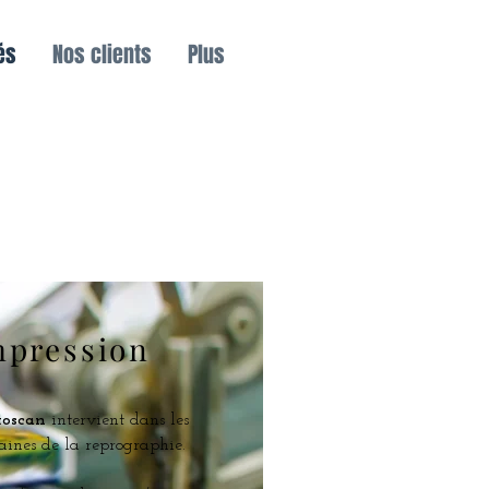
és
Nos clients
Plus
mpression
toscan
intervient dans les
ines de la reprographie.